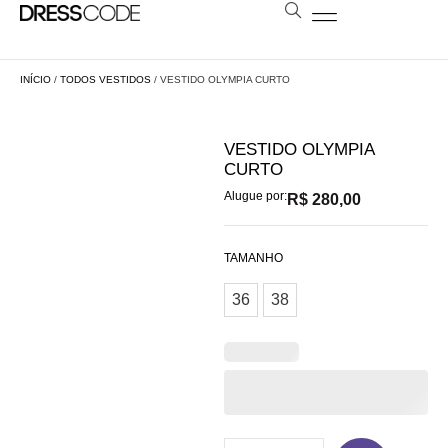
BOLSAS E ESTOLAS
NOSSA LOJA
AGENDE SUA VISITA
LOCAÇÃO A DISTÂNCIA
INÍCIO
/
TODOS VESTIDOS
/ VESTIDO OLYMPIA CURTO
VESTIDO OLYMPIA
CURTO
Alugue por:
R$
280,00
TAMANHO
36
38