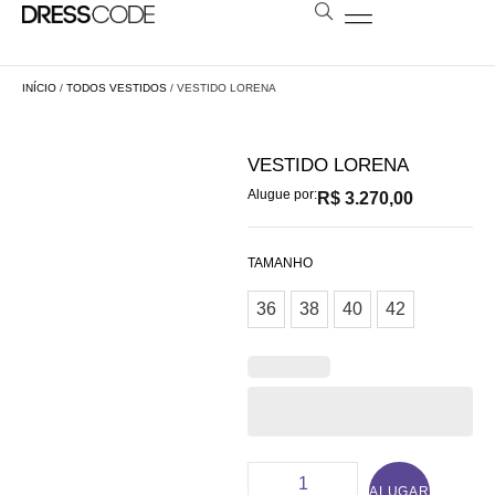
BOLSAS E ESTOLAS
NOSSA LOJA
AGENDE SUA VISITA
LOCAÇÃO A DISTÂNCIA
INÍCIO
/
TODOS VESTIDOS
/ VESTIDO LORENA
VESTIDO LORENA
Alugue por:
R$
3.270,00
TAMANHO
36
38
40
42
ALUGAR