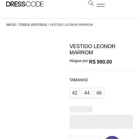
BOLSAS E ESTOLAS
NOSSA LOJA
AGENDE SUA VISITA
LOCAÇÃO A DISTÂNCIA
INÍCIO
/
TODOS VESTIDOS
/ VESTIDO LEONOR MARROM
VESTIDO LEONOR
MARROM
Alugue por:
R$
990,00
TAMANHO
42
44
46