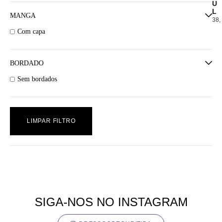
U
L
MANGA
38,
Com capa
BORDADO
Sem bordados
LIMPAR FILTRO
SIGA-NOS NO INSTAGRAM