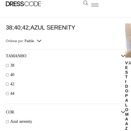
BOLSAS E ESTOLAS
NOSSA LOJA
AGENDE SUA VISITA
LOCAÇÃO A DISTÂNCIA
38;40;42;AZUL SERENITY
Ordenar por:
Padrão
TAMANHO
V
38
E
S
40
T
I
42
D
O
44
P
A
L
O
COR
M
A
Azul serenity
A
Z