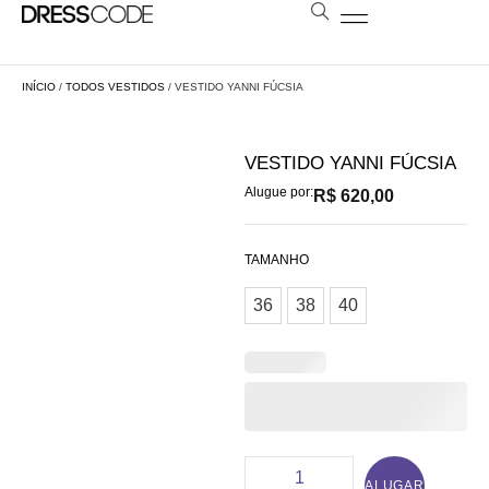
BOLSAS E ESTOLAS
NOSSA LOJA
AGENDE SUA VISITA
LOCAÇÃO A DISTÂNCIA
INÍCIO
/
TODOS VESTIDOS
/ VESTIDO YANNI FÚCSIA
VESTIDO YANNI FÚCSIA
Alugue por:
R$
620,00
TAMANHO
36
38
40
ALUGAR