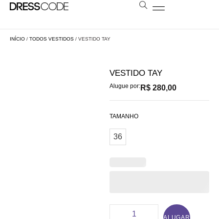
BOLSAS E ESTOLAS
NOSSA LOJA
AGENDE SUA VISITA
LOCAÇÃO A DISTÂNCIA
INÍCIO
/
TODOS VESTIDOS
/ VESTIDO TAY
VESTIDO TAY
Alugue por:
R$
280,00
TAMANHO
36
ALUGAR