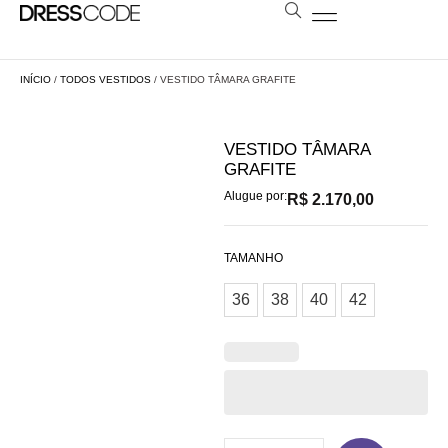
BOLSAS E ESTOLAS
NOSSA LOJA
AGENDE SUA VISITA
LOCAÇÃO A DISTÂNCIA
INÍCIO
/
TODOS VESTIDOS
/ VESTIDO TÂMARA GRAFITE
VESTIDO TÂMARA
GRAFITE
Alugue por:
R$
2.170,00
TAMANHO
36
38
40
42