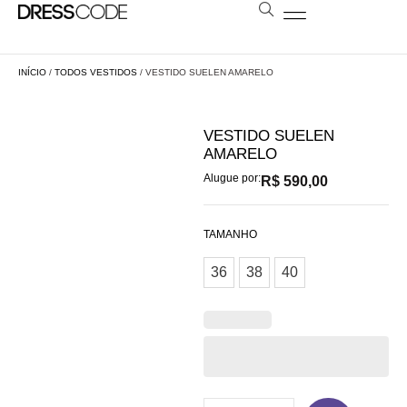
BOLSAS E ESTOLAS
NOSSA LOJA
AGENDE SUA VISITA
LOCAÇÃO A DISTÂNCIA
INÍCIO
/
TODOS VESTIDOS
/ VESTIDO SUELEN AMARELO
VESTIDO SUELEN
AMARELO
Alugue por:
R$
590,00
TAMANHO
36
38
40