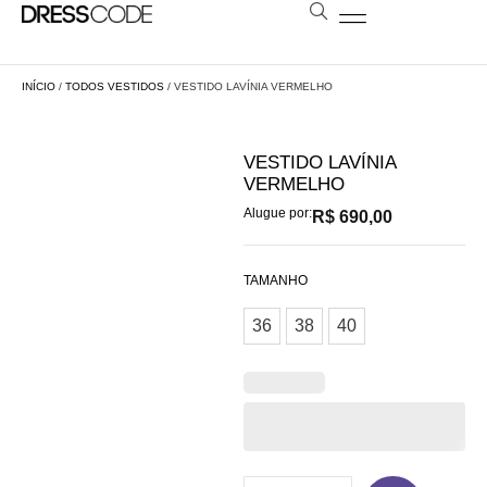
BOLSAS E ESTOLAS
NOSSA LOJA
AGENDE SUA VISITA
LOCAÇÃO A DISTÂNCIA
INÍCIO
/
TODOS VESTIDOS
/ VESTIDO LAVÍNIA VERMELHO
VESTIDO LAVÍNIA
VERMELHO
Alugue por:
R$
690,00
TAMANHO
36
38
40