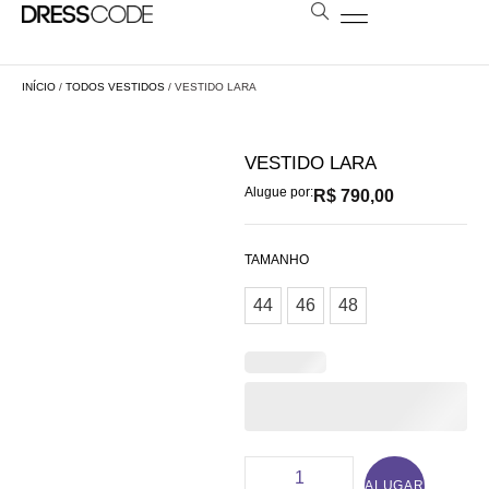
BOLSAS E ESTOLAS
NOSSA LOJA
AGENDE SUA VISITA
LOCAÇÃO A DISTÂNCIA
INÍCIO
/
TODOS VESTIDOS
/ VESTIDO LARA
VESTIDO LARA
Alugue por:
R$
790,00
TAMANHO
44
46
48
ALUGAR