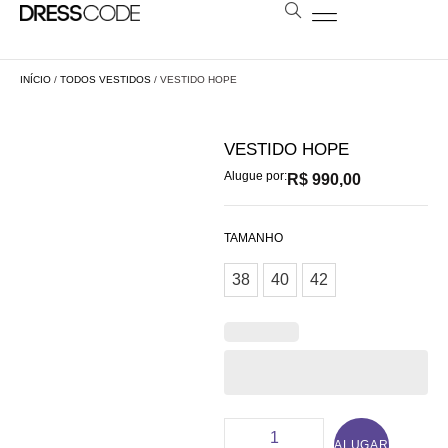
BOLSAS E ESTOLAS
NOSSA LOJA
AGENDE SUA VISITA
LOCAÇÃO A DISTÂNCIA
INÍCIO
/
TODOS VESTIDOS
/ VESTIDO HOPE
VESTIDO HOPE
Alugue por:
R$
990,00
TAMANHO
38
40
42
ALUGAR