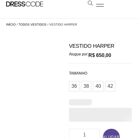
BOLSAS E ESTOLAS
NOSSA LOJA
AGENDE SUA VISITA
LOCAÇÃO A DISTÂNCIA
INÍCIO
/
TODOS VESTIDOS
/ VESTIDO HARPER
VESTIDO HARPER
Alugue por:
R$
650,00
TAMANHO
36
38
40
42
ALUGAR