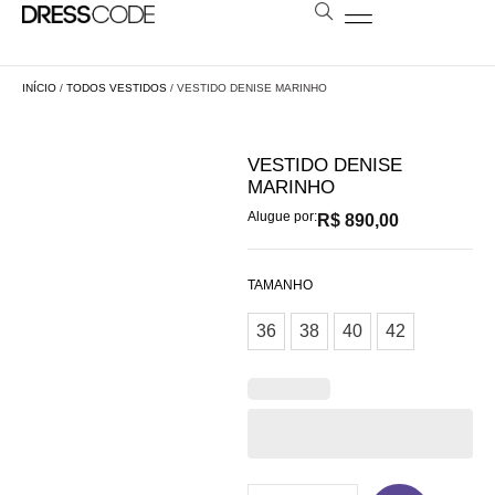
BOLSAS E ESTOLAS
NOSSA LOJA
AGENDE SUA VISITA
LOCAÇÃO A DISTÂNCIA
INÍCIO
/
TODOS VESTIDOS
/ VESTIDO DENISE MARINHO
VESTIDO DENISE
MARINHO
Alugue por:
R$
890,00
TAMANHO
36
38
40
42