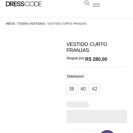
BOLSAS E ESTOLAS
NOSSA LOJA
AGENDE SUA VISITA
LOCAÇÃO A DISTÂNCIA
INÍCIO
/
TODOS VESTIDOS
/ VESTIDO CURTO FRANJAS
VESTIDO CURTO
FRANJAS
Alugue por:
R$
280,00
TAMANHO
38
40
42