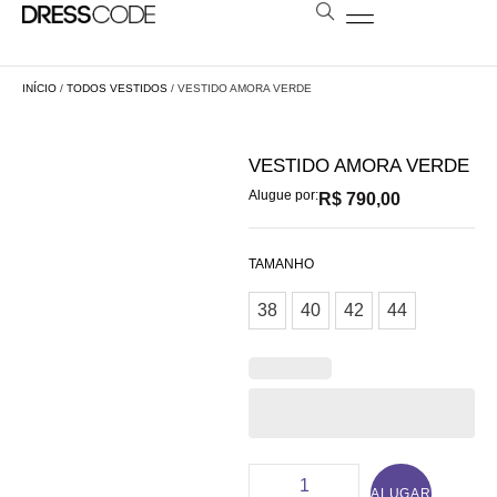
BOLSAS E ESTOLAS
NOSSA LOJA
AGENDE SUA VISITA
LOCAÇÃO A DISTÂNCIA
INÍCIO
/
TODOS VESTIDOS
/ VESTIDO AMORA VERDE
VESTIDO AMORA VERDE
Alugue por:
R$
790,00
TAMANHO
38
40
42
44
ALUGAR