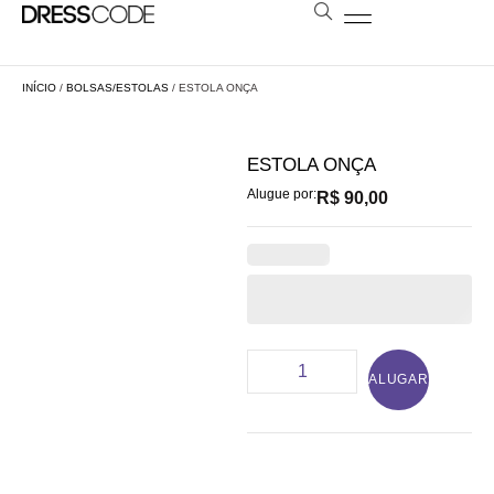
BOLSAS E ESTOLAS
NOSSA LOJA
AGENDE SUA VISITA
LOCAÇÃO A DISTÂNCIA
INÍCIO
/
BOLSAS/ESTOLAS
/ ESTOLA ONÇA
ESTOLA ONÇA
Alugue por:
R$
90,00
ALUGAR