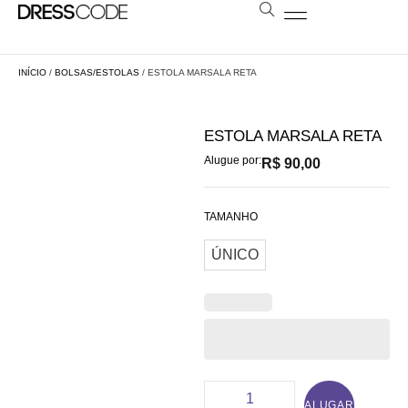
BOLSAS E ESTOLAS
NOSSA LOJA
AGENDE SUA VISITA
LOCAÇÃO A DISTÂNCIA
INÍCIO
/
BOLSAS/ESTOLAS
/ ESTOLA MARSALA RETA
ESTOLA MARSALA RETA
Alugue por:
R$
90,00
TAMANHO
ÚNICO
ALUGAR